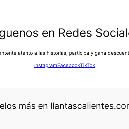
íguenos en Redes Social
ntente atento a las historias, participa y gana descuen
Instagram
Facebook
TikTok
los más en llantascalientes.c