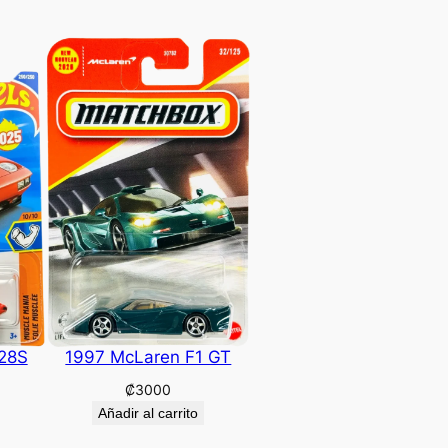
28S
1997 McLaren F1 GT
₡
3000
Añadir al carrito