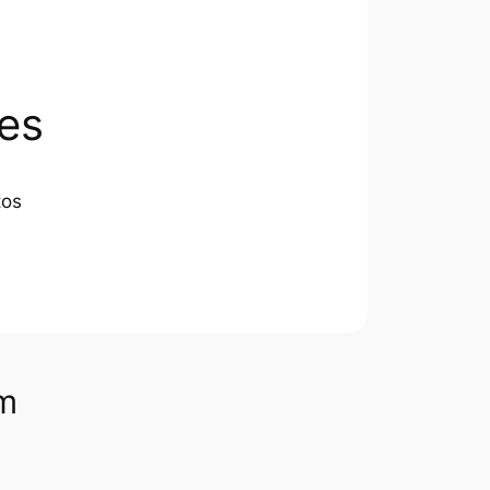
es
tos
om