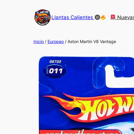
Saltar
al
Llantas Calientes
Nueva
contenido
Inicio
/
Europeo
/ Aston Martin V8 Vantage