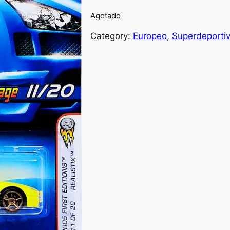
Agotado
Category:
Europeo
, 
Superdeporti