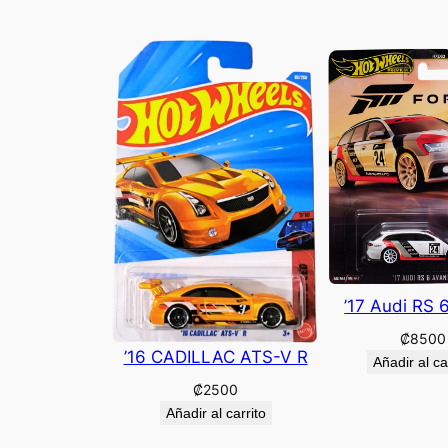
’17 Audi RS 
₡
8500
’16 CADILLAC ATS-V R
Añadir al ca
₡
2500
Añadir al carrito