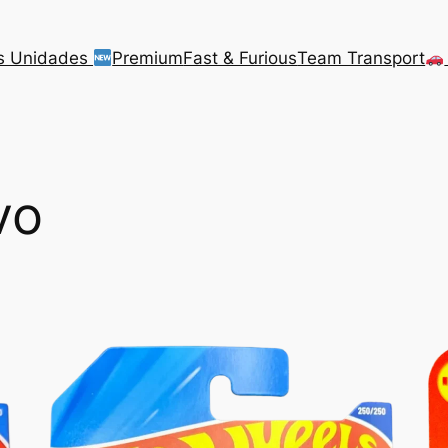
s Unidades
Premium
Fast & Furious
Team Transport
vo