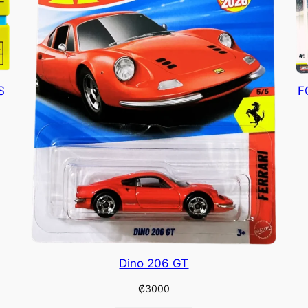
S
F
Dino 206 GT
₡
3000