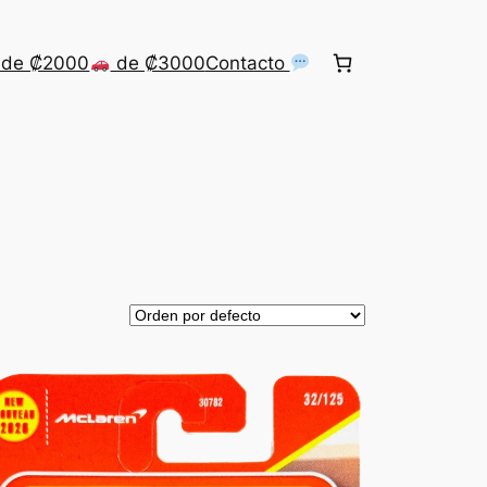
de ₡2000
de ₡3000
Contacto