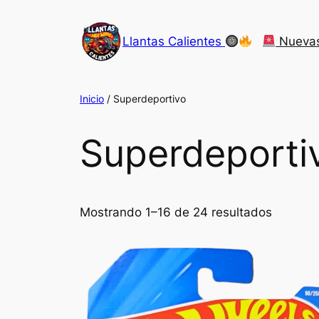
Saltar
al
Llantas Calientes
Nueva
contenido
Inicio
/ Superdeportivo
Superdeporti
Mostrando 1–16 de 24 resultados