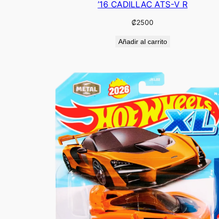
’16 CADILLAC ATS-V R
₡
2500
Añadir al carrito