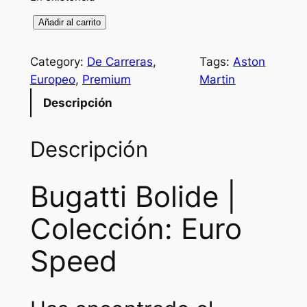
B
Añadir al carrito
u
g
Category:
De Carreras
, 
Tags:
Aston
a
Europeo
, 
Premium
Martin
t
Descripción
t
i
Descripción
B
o
l
Bugatti Bolide |
i
Colección: Euro
d
e
Speed
c
a
n