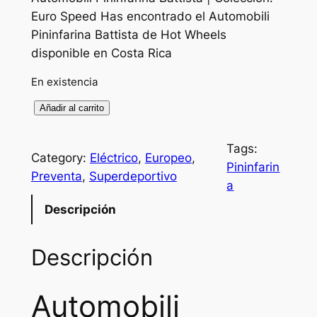
Euro Speed Has encontrado el Automobili
Pininfarina Battista de Hot Wheels
disponible en Costa Rica
En existencia
A
Añadir al carrito
u
t
Tags:
Category:
Eléctrico
, 
Europeo
, 
o
Pininfarin
Preventa
, 
Superdeportivo
m
a
o
Descripción
b
i
Descripción
l
i
P
Automobili
I