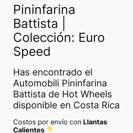
Pininfarina
N
I
Battista |
N
F
Colección: Euro
A
R
Speed
I
N
A
Has encontrado el
B
Automobili Pininfarina
a
t
Battista de Hot Wheels
t
disponible en Costa Rica
i
s
Costos por envío con
Llantas
t
a
Calientes