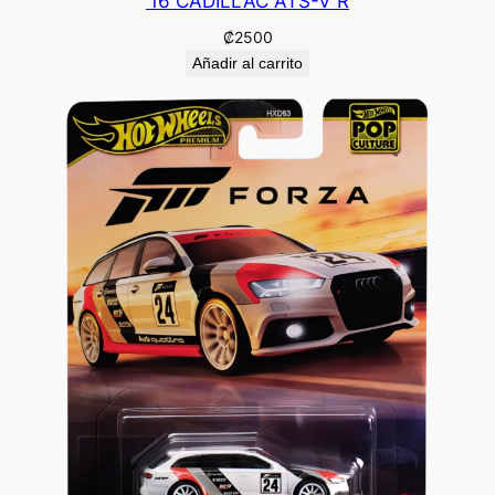
’16 CADILLAC ATS-V R
₡
2500
Añadir al carrito