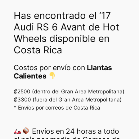
c
Has encontrado el ’17
a
n
Audi RS 6 Avant de Hot
t
Wheels disponible en
i
Costa Rica
d
a
d
Costos por envío con
Llantas
Calientes
₡2500 (dentro del Gran Area Metropolitana)
₡3300 (fuera del Gran Area Metropolitana)
* Envíos por correos de Costa Rica
Envíos en 24 horas a todo