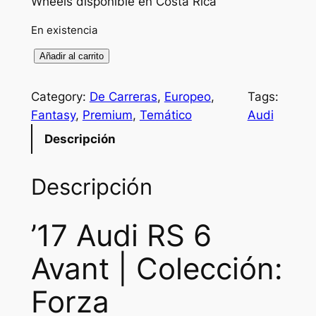
Wheels disponible en Costa Rica
En existencia
'
Añadir al carrito
1
7
Category:
De Carreras
, 
Europeo
, 
Tags:
A
Fantasy
, 
Premium
, 
Temático
Audi
u
Descripción
d
i
Descripción
R
S
6
’17 Audi RS 6
A
Avant | Colección:
v
a
Forza
n
t