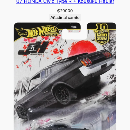
’07 HONDA Civic Type R + Kousuku Hauler
₡
20000
Añadir al carrito