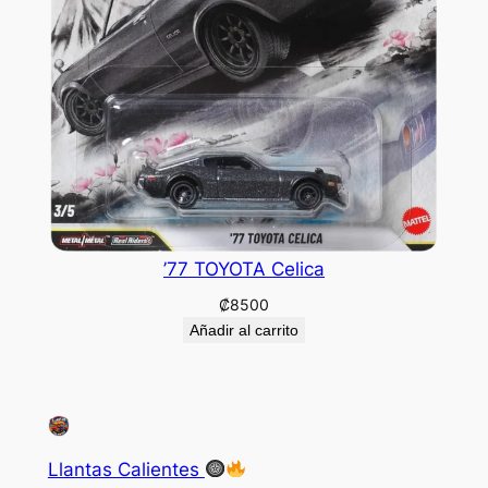
’77 TOYOTA Celica
₡
8500
Añadir al carrito
Llantas Calientes