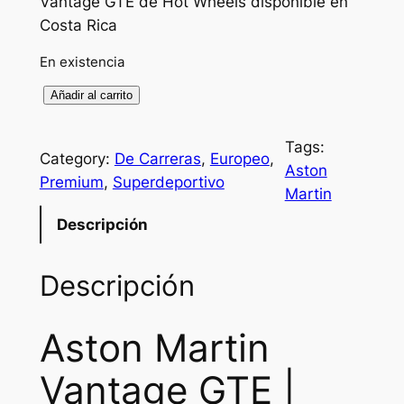
Vantage GTE de Hot Wheels disponible en
Costa Rica
En existencia
A
Añadir al carrito
s
t
Tags:
Category:
De Carreras
, 
Europeo
, 
o
Aston
Premium
, 
Superdeportivo
n
Martin
M
Descripción
a
r
Descripción
t
i
n
Aston Martin
V
Vantage GTE |
a
n