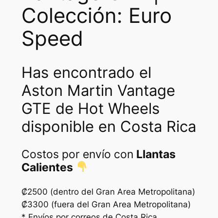
Colección: Euro
t
a
Speed
g
e
G
Has encontrado el
T
Aston Martin Vantage
E
c
GTE de Hot Wheels
a
disponible en Costa Rica
n
t
i
Costos por envío con
Llantas
d
Calientes
a
d
₡2500 (dentro del Gran Area Metropolitana)
₡3300 (fuera del Gran Area Metropolitana)
* Envíos por correos de Costa Rica