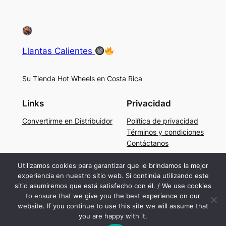
Llantas Calientes
Su Tienda Hot Wheels en Costa Rica
Links
Privacidad
Convertirme en Distribuidor
Política de privacidad
Términos y condiciones
Contáctanos
Social
Utilizamos cookies para garantizar que le brindamos la mejor
experiencia en nuestro sitio web. Si continúa utilizando este
Facebook
sitio asumiremos que está satisfecho con él. / We use cookies
Instagram
to ensure that we give you the best experience on our
TikTok
website. If you continue to use this site we will assume that
you are happy with it.