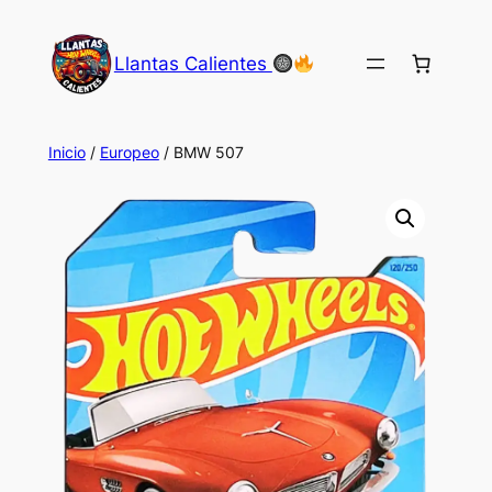
Saltar
al
Llantas Calientes
contenido
Inicio
/
Europeo
/ BMW 507