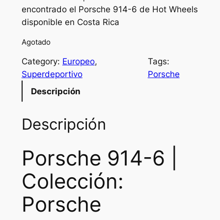
encontrado el Porsche 914-6 de Hot Wheels
i
r
disponible en Costa Rica
g
r
Agotado
i
e
Category:
Europeo
, 
Tags:
n
n
Superdeportivo
Porsche
a
t
Descripción
l
p
p
r
Descripción
r
i
Porsche 914-6 |
i
c
c
e
Colección:
e
i
Porsche
w
s