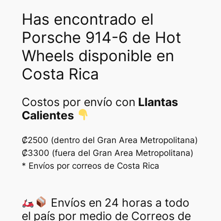
a
:
Has encontrado el
s
₡
Porsche 914-6 de Hot
:
2
Wheels disponible en
₡
2
4
5
Costa Rica
5
0
Costos por envío con
Llantas
0
.
Calientes
0
.
₡2500 (dentro del Gran Area Metropolitana)
₡3300 (fuera del Gran Area Metropolitana)
* Envíos por correos de Costa Rica
Envíos en 24 horas a todo
el país por medio de Correos de