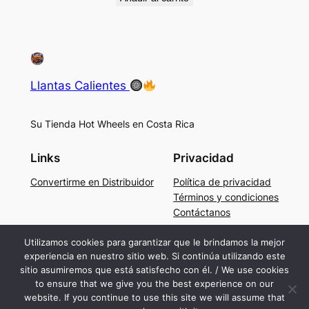
Llantas Calientes
Su Tienda Hot Wheels en Costa Rica
Links
Privacidad
Convertirme en Distribuidor
Política de privacidad
Términos y condiciones
Contáctanos
Social
Utilizamos cookies para garantizar que le brindamos la mejor
experiencia en nuestro sitio web. Si continúa utilizando este
Facebook
sitio asumiremos que está satisfecho con él. / We use cookies
Instagram
to ensure that we give you the best experience on our
TikTok
website. If you continue to use this site we will assume that