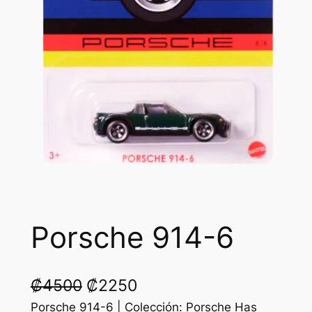
Porsche 914-6
O
C
₡
4500
₡
2250
r
u
Porsche 914-6 | Colección: Porsche Has