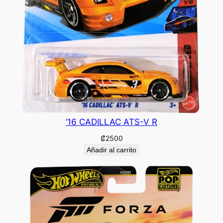
’16 CADILLAC ATS-V R
₡
2500
Añadir al carrito