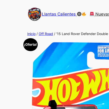
Saltar
al
Llantas Calientes
Nueva
contenido
Inicio
/
Off Road
/ ’15 Land Rover Defender Double
¡Oferta!