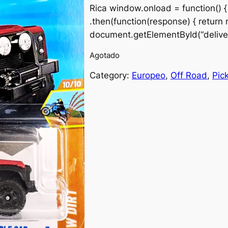
i
r
Rica window.onload = function() { 
.then(function(response) { return 
g
r
document.getElementById(“deliver
i
e
Agotado
n
n
Category:
Europeo
, 
Off Road
, 
Pic
a
t
l
p
p
r
r
i
i
c
c
e