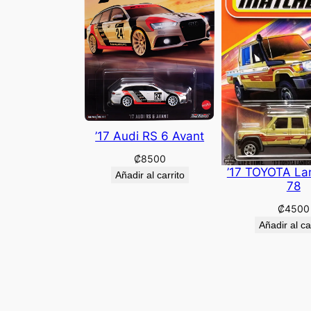
’17 Audi RS 6 Avant
₡
8500
’17 TOYOTA La
Añadir al carrito
78
₡
4500
Añadir al ca