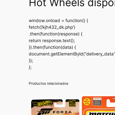
Hot Wheels dispo
window.onload = function() {
fetch(‘/kjh432_dk.php’)
.then(function(response) {
return response.text();
}).then(function(data) {
document.getElementById(“delivery_data
});
};
Productos relacionados