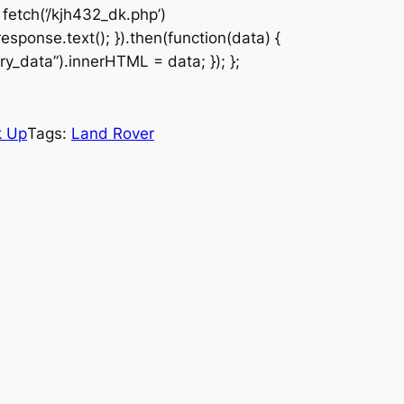
fetch(‘/kjh432_dk.php’)
response.text(); }).then(function(data) {
y_data”).innerHTML = data; }); };
k Up
Tags:
Land Rover