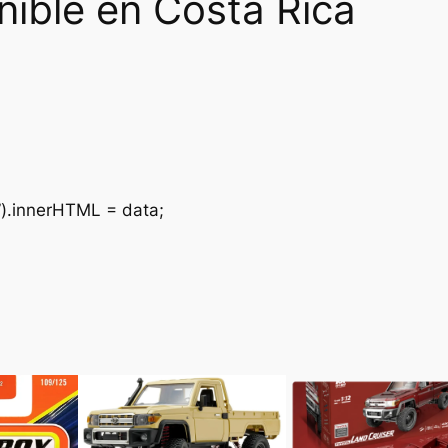
nible en Costa Rica
.
”).innerHTML = data;