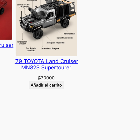
uiser
’79 TOYOTA Land Cruiser
MN82S Supertourer
₡
70000
Añadir al carrito