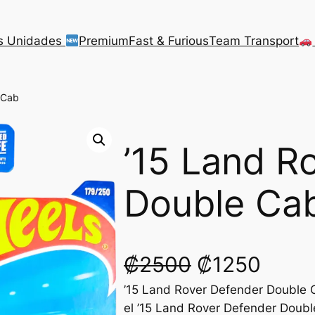
s Unidades
Premium
Fast & Furious
Team Transport
 Cab
’15 Land R
Double Ca
O
C
₡
2500
₡
1250
’15 Land Rover Defender Double 
r
u
el ’15 Land Rover Defender Doub