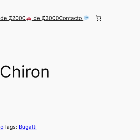
de ₡2000
de ₡3000
Contacto
 Chiron
vo
Tags:
Bugatti