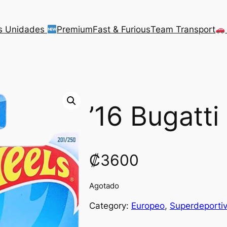
s Unidades
Premium
Fast & Furious
Team Transport
’16 Bugatti
₡
3600
Agotado
Category:
Europeo
, 
Superdeporti