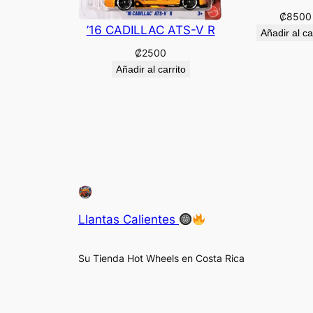
₡
8500
’16 CADILLAC ATS-V R
Añadir al ca
₡
2500
Añadir al carrito
Llantas Calientes
Su Tienda Hot Wheels en Costa Rica