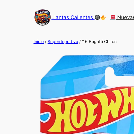
Saltar
al
Llantas Calientes
Nueva
contenido
Inicio
/
Superdeportivo
/ ’16 Bugatti Chiron