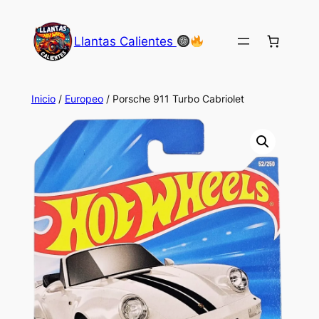
Saltar
al
Llantas Calientes
contenido
Inicio
/
Europeo
/ Porsche 911 Turbo Cabriolet