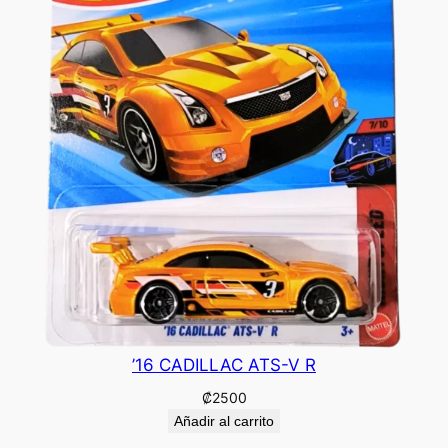
’16 CADILLAC ATS-V R
₡
2500
Añadir al carrito