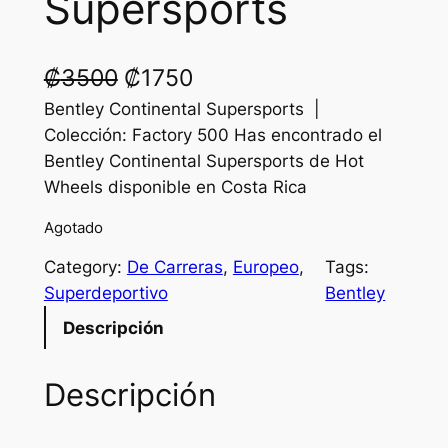
Supersports
O
C
₡
3500
₡
1750
r
u
Bentley Continental Supersports |
Colección: Factory 500 Has encontrado el
i
r
Bentley Continental Supersports de Hot
g
r
Wheels disponible en Costa Rica
i
e
Agotado
n
n
Category:
De Carreras
, 
Europeo
, 
Tags:
a
t
Superdeportivo
Bentley
l
p
Descripción
p
r
Descripción
r
i
i
c