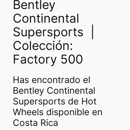
Bentley
c
e
e
i
Continental
w
s
Supersports |
a
:
Colección:
s
₡
:
1
Factory 500
₡
7
3
5
Has encontrado el
5
0
Bentley Continental
0
.
Supersports de Hot
0
Wheels disponible en
.
Costa Rica