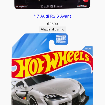
’17 Audi RS 6 Avant
₡
8500
Añadir al carrito