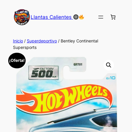
Saltar
al
Llantas Calientes
contenido
Inicio
/
Superdeportivo
/ Bentley Continental
Supersports
¡Oferta!