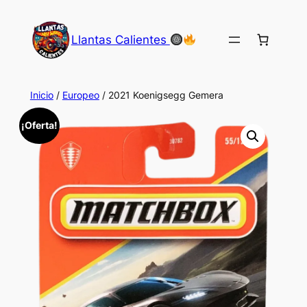
Saltar
al
Llantas Calientes
contenido
Inicio
/
Europeo
/ 2021 Koenigsegg Gemera
¡Oferta!