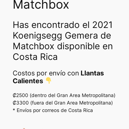
Matchbox
w
s
a
:
Has encontrado el 2021
s
₡
Koenigsegg Gemera de
:
1
Matchbox disponible en
₡
2
2
5
Costa Rica
5
0
Costos por envío con
Llantas
0
.
Calientes
0
.
₡2500 (dentro del Gran Area Metropolitana)
₡3300 (fuera del Gran Area Metropolitana)
* Envíos por correos de Costa Rica