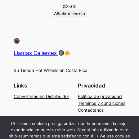
₡
2500
Añadir al carrito
Llantas Calientes
Su Tienda Hot Wheels en Costa Rica
Links
Privacidad
Convertirme en Distribuidor
Política de privacidad
Términos y condiciones
Contáctanos
Social
Utilizamos cookies para garantizar que le brindamos la mejor
experiencia en nuestro sitio web. Si continúa utilizando este
Facebook
sitio asumiremos que está satisfecho con él. / We use cookies
Instagram