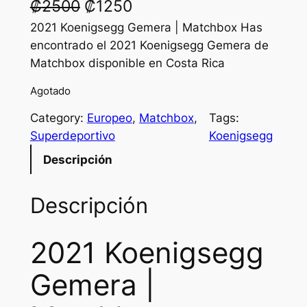
O
C
₡
2500
₡
1250
r
u
2021 Koenigsegg Gemera | Matchbox Has
encontrado el 2021 Koenigsegg Gemera de
i
r
Matchbox disponible en Costa Rica
g
r
Agotado
i
e
Category:
Europeo
, 
Matchbox
, 
Tags:
n
n
Superdeportivo
Koenigsegg
a
t
Descripción
l
p
p
r
Descripción
r
i
2021 Koenigsegg
i
c
c
e
Gemera |
e
i