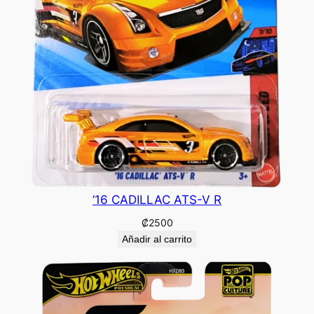
’16 CADILLAC ATS-V R
₡
2500
Añadir al carrito