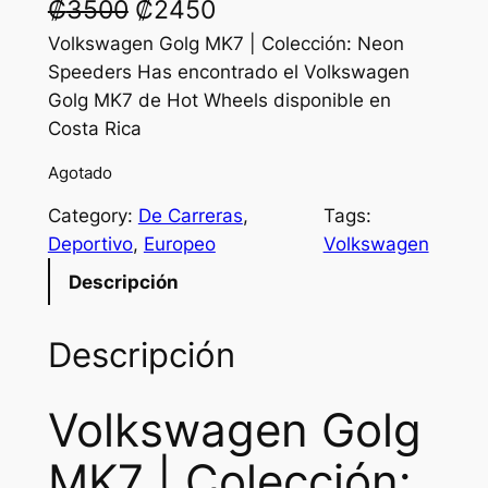
O
C
₡
3500
₡
2450
r
u
Volkswagen Golg MK7 | Colección: Neon
Speeders Has encontrado el Volkswagen
i
r
Golg MK7 de Hot Wheels disponible en
g
r
Costa Rica
i
e
Agotado
n
n
Category:
De Carreras
, 
Tags:
a
t
Deportivo
, 
Europeo
Volkswagen
l
p
Descripción
p
r
Descripción
r
i
i
c
Volkswagen Golg
c
e
e
i
MK7 | Colección: