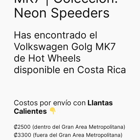
w
s
Neon Speeders
a
:
s
₡
Has encontrado el
:
2
Volkswagen Golg MK7
₡
4
de Hot Wheels
3
5
disponible en Costa Rica
5
0
0
.
0
Costos por envío con
Llantas
.
Calientes
₡2500 (dentro del Gran Area Metropolitana)
₡3300 (fuera del Gran Area Metropolitana)