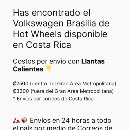
:
6
Has encontrado el
₡
5
Volkswagen Brasilia de
8
0
Hot Wheels disponible
5
0
en Costa Rica
0
.
0
Costos por envío con
Llantas
Calientes
.
₡2500 (dentro del Gran Area Metropolitana)
₡3300 (fuera del Gran Area Metropolitana)
* Envíos por correos de Costa Rica
Envíos en 24 horas a todo
el país por medio de Correos de