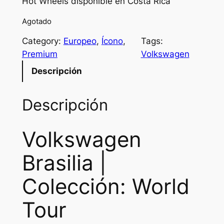
Hot Wheels disponible en Costa Rica
g
r
Agotado
i
e
Category:
Europeo
, 
Ícono
, 
Tags:
n
n
Premium
Volkswagen
a
t
Descripción
l
p
p
r
Descripción
r
i
Volkswagen
i
c
c
e
Brasilia |
e
i
Colección: World
w
s
a
:
Tour
s
₡