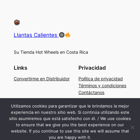
Llantas Calientes
Su Tienda Hot Wheels en Costa Rica
Links
Privacidad
Convertirme en Distribuidor
Política de privacidad
Términos y condiciones
Contáctanos
Social
Utilizamos cookies para garantizar que le brindamos la mejor
experiencia en nuestro sitio web. Si continúa utilizando este
Facebook
sitio asumiremos que está satisfecho con él. / We use cookies
Instagram
to ensure that we give you the best experience on our
TikTok
website. If you continue to use this site we will assume that
you are happy with it.