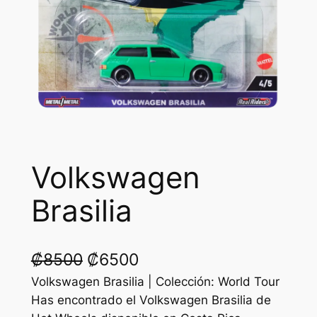
Volkswagen
Brasilia
O
C
₡
8500
₡
6500
r
u
Volkswagen Brasilia | Colección: World Tour
Has encontrado el Volkswagen Brasilia de
i
r