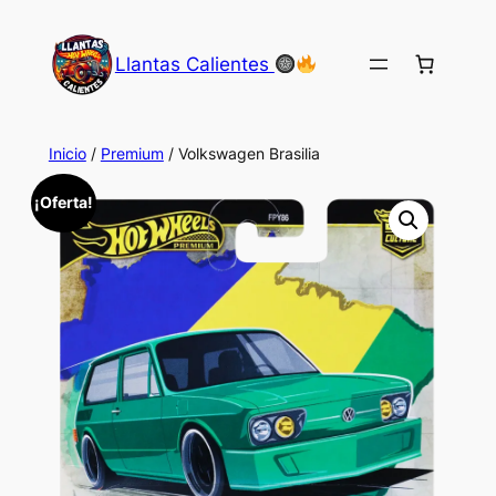
Saltar
al
Llantas Calientes
contenido
Inicio
/
Premium
/ Volkswagen Brasilia
¡Oferta!