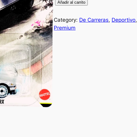
'
Añadir al carrito
8
8
Category:
De Carreras
, 
Deportivo
,
H
Premium
O
N
D
A
C
R
-
X
c
a
n
t
i