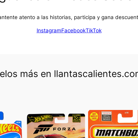
ntente atento a las historias, participa y gana descuen
Instagram
Facebook
TikTok
los más en llantascalientes.c