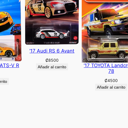
’17 Audi RS 6 Avant
₡
8500
 ATS-V R
’17 TOYOTA Landcr
Añadir al carrito
78
₡
4500
rrito
Añadir al carrito