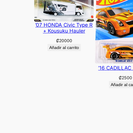
’07 HONDA Civic Type R
+ Kousuku Hauler
₡
20000
Añadir al carrito
’16 CADILLAC
₡
2500
Añadir al ca