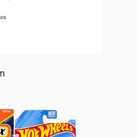
tos
om