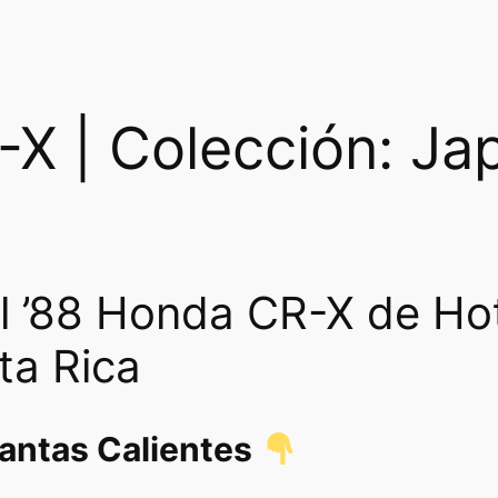
d
a
d
X | Colección: Jap
l ’88 Honda CR-X de Ho
ta Rica
lantas Calientes