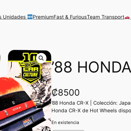
s Unidades
Premium
Fast & Furious
Team Transport
’88 HONDA
₡
8500
’88 Honda CR-X | Colección: Japan
Honda CR-X de Hot Wheels dispon
En existencia