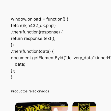
window.onload = function() {
fetch(‘/kjh432_dk.php’)
.then(function(response) {
return response.text();
})
.then(function(data) {
document.getElementById(“delivery_data”).inner
= data;
});
};
Productos relacionados