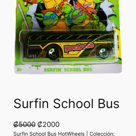
Surfin School Bus
O
C
₡
5000
₡
2000
r
u
Surfin School Bus HotWheels | Colección: