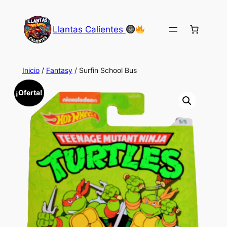
Saltar
al
Llantas Calientes
contenido
Inicio
/
Fantasy
/ Surfin School Bus
¡Oferta!