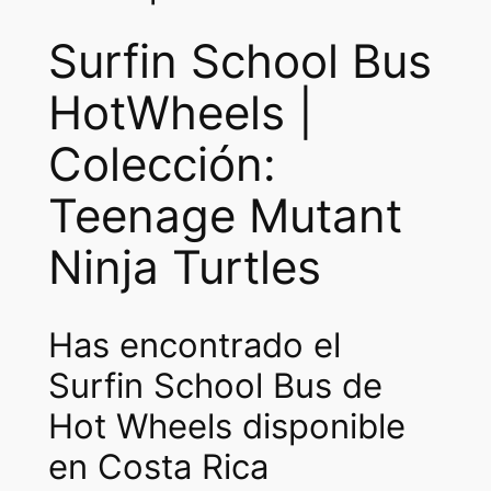
a
:
s
₡
Surfin School Bus
:
2
HotWheels |
₡
0
Colección:
5
0
0
0
Teenage Mutant
0
.
Ninja Turtles
0
.
Has encontrado el
Surfin School Bus de
Hot Wheels disponible
en Costa Rica