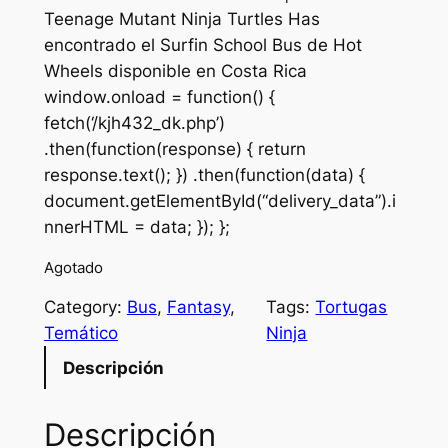
Teenage Mutant Ninja Turtles Has
i
r
encontrado el Surfin School Bus de Hot
g
r
Wheels disponible en Costa Rica
window.onload = function() {
i
e
fetch(‘/kjh432_dk.php’)
n
n
.then(function(response) { return
a
t
response.text(); }) .then(function(data) {
document.getElementById(“delivery_data”).i
l
p
nnerHTML = data; }); };
p
r
Agotado
r
i
Category:
Bus
, 
Fantasy
, 
Tags:
Tortugas
i
c
Temático
Ninja
c
e
Descripción
e
i
w
s
Descripción