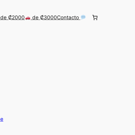
de ₡2000
de ₡3000
Contacto
me