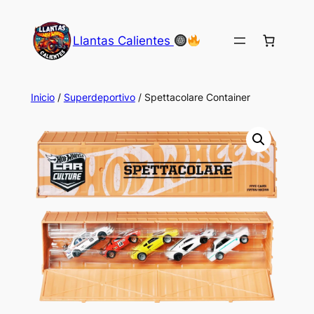
Saltar
al
Llantas Calientes
contenido
Inicio
/
Superdeportivo
/ Spettacolare Container