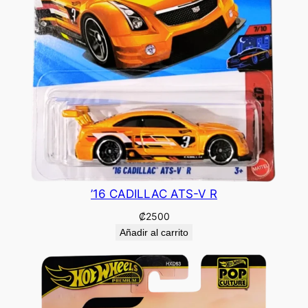
’16 CADILLAC ATS-V R
₡
2500
Añadir al carrito