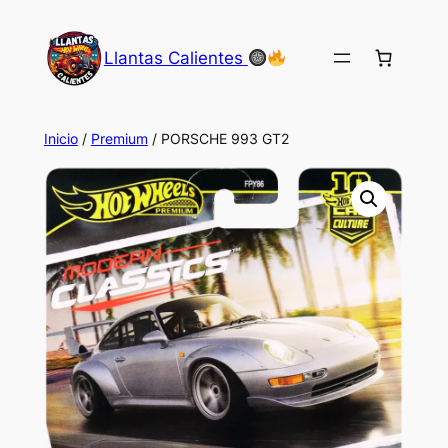
Saltar
al
Llantas Calientes
contenido
Inicio
/
Premium
/ PORSCHE 993 GT2