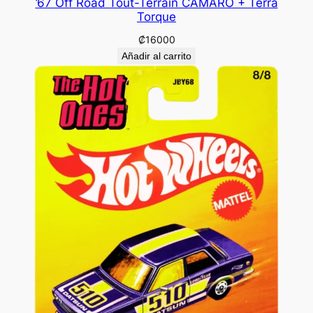
’67 Off Road Tout-Terrain CAMARO + Terra
Torque
₡
16000
Añadir al carrito