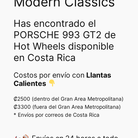
Modern Classics
a
n
Has encontrado el
t
i
PORSCHE 993 GT2 de
d
Hot Wheels disponible
a
en Costa Rica
d
Costos por envío con
Llantas
Calientes
₡2500 (dentro del Gran Area Metropolitana)
₡3300 (fuera del Gran Area Metropolitana)
* Envíos por correos de Costa Rica