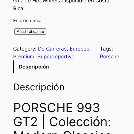
GT2 de Hot Wheels disponible en Costa
Rica
En existencia
P
Añadir al carrito
O
R
Category:
De Carreras
, 
Europeo
, 
Tags:
S
Premium
, 
Superdeportivo
Porsche
C
Descripción
H
E
Descripción
9
9
3
PORSCHE 993
G
GT2 | Colección:
T
2
c