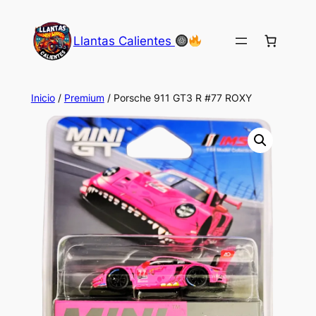
Saltar
al
Llantas Calientes
contenido
Inicio
/
Premium
/ Porsche 911 GT3 R #77 ROXY