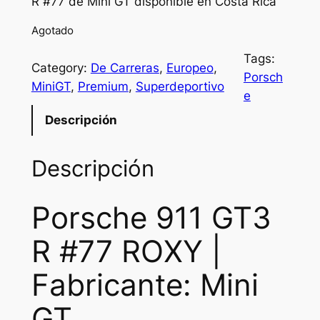
R #77 de Mini GT disponible en Costa Rica
Agotado
Tags:
Category:
De Carreras
, 
Europeo
, 
Porsch
MiniGT
, 
Premium
, 
Superdeportivo
e
Descripción
Descripción
Porsche 911 GT3
R #77 ROXY |
Fabricante: Mini
GT