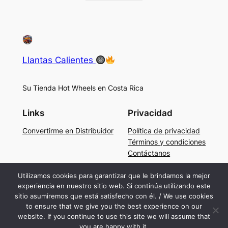
Llantas Calientes
Su Tienda Hot Wheels en Costa Rica
Links
Privacidad
Convertirme en Distribuidor
Política de privacidad
Términos y condiciones
Contáctanos
Social
Utilizamos cookies para garantizar que le brindamos la mejor
experiencia en nuestro sitio web. Si continúa utilizando este
Facebook
sitio asumiremos que está satisfecho con él. / We use cookies
Instagram
to ensure that we give you the best experience on our
TikTok
website. If you continue to use this site we will assume that
you are happy with it.