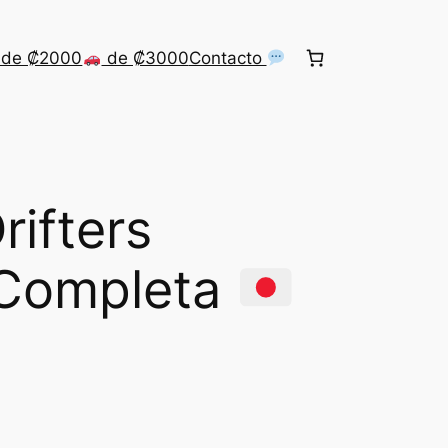
de ₡2000
de ₡3000
Contacto
rifters
 Completa