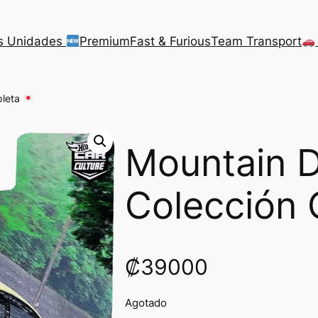
s Unidades
Premium
Fast & Furious
Team Transport
pleta
Mountain D
Colección
₡
39000
Agotado