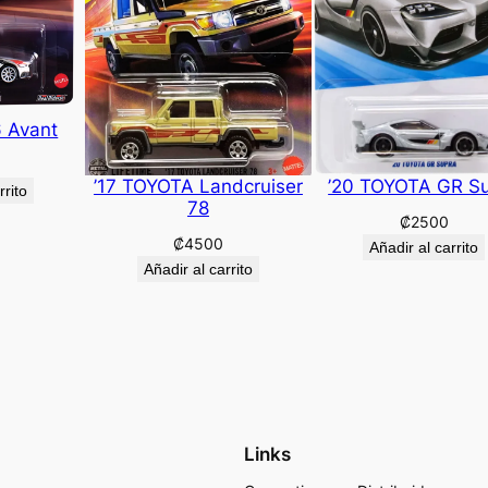
6 Avant
’17 TOYOTA Landcruiser
’20 TOYOTA GR S
rrito
78
₡
2500
₡
4500
Añadir al carrito
Añadir al carrito
Links