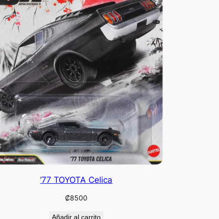
’77 TOYOTA Celica
₡
8500
Añadir al carrito