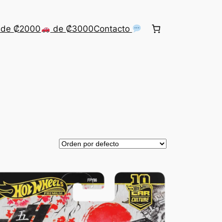
de ₡2000
de ₡3000
Contacto