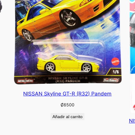
NISSAN Skyline GT-R (R32) Pandem
₡
6500
Añadir al carrito
NI