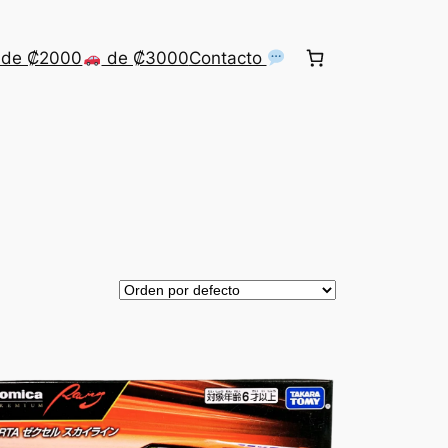
de ₡2000
de ₡3000
Contacto