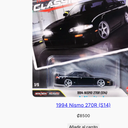
1994 Nismo 270R (S14)
₡
8500
Añadir al carrito