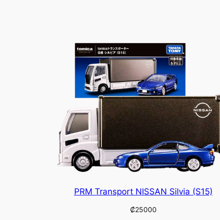
PRM Transport NISSAN Silvia (S15)
₡
25000