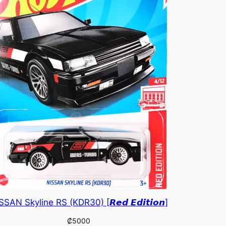
SSAN Skyline RS (KDR30) [𝙍𝙚𝙙 𝙀𝙙𝙞𝙩𝙞𝙤𝙣]
₡
5000