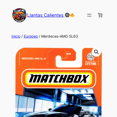
Saltar
al
Llantas Calientes
contenido
Inicio
/
Europeo
/ Merdeces-AMG SL63