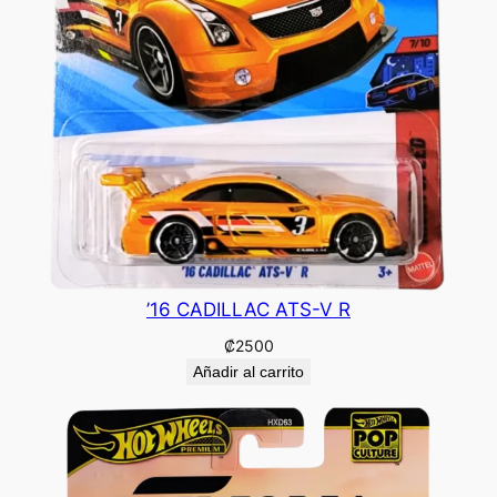
’16 CADILLAC ATS-V R
₡
2500
Añadir al carrito