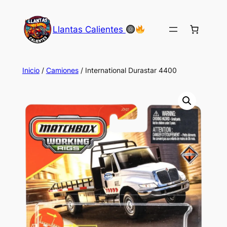
Saltar
al
Llantas Calientes
contenido
Inicio
/
Camiones
/ International Durastar 4400