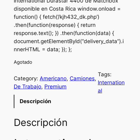
International Durastar 4400 de Matchbox
disponible en Costa Rica window.onload =
function() { fetch(‘/kjh432_dk.php’)
.then(function(response) { return
response.text(); }) .then(function(data) {
document.getElementById(“delivery_data”).i
nnerHTML = data; }); };
Agotado
Tags:
Category:
Americano
, 
Camiones
, 
Internation
De Trabajo
, 
Premium
al
Descripción
Descripción