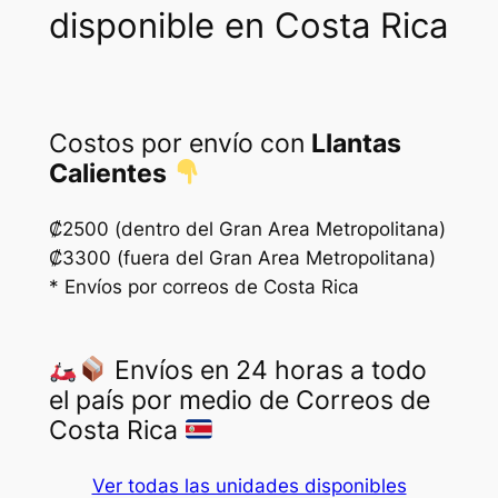
disponible en Costa Rica
₡
7
7
5
5
0
0
.
Costos por envío con
Llantas
Calientes
0
.
₡2500 (dentro del Gran Area Metropolitana)
₡3300 (fuera del Gran Area Metropolitana)
* Envíos por correos de Costa Rica
Envíos en 24 horas a todo
el país por medio de Correos de
Costa Rica
Ver todas las unidades disponibles