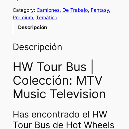
i
e
Category:
Camiones
, 
De Trabajo
, 
Fantasy
, 
n
n
Premium
, 
Temático
a
t
Descripción
l
p
p
r
Descripción
r
i
HW Tour Bus |
i
c
c
e
Colección: MTV
e
i
Music Television
w
s
a
:
Has encontrado el HW
s
₡
Tour Bus de Hot Wheels
:
3