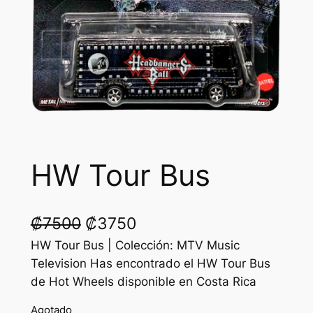
HW Tour Bus
O
C
₡
7500
₡
3750
r
u
HW Tour Bus | Colección: MTV Music
Television Has encontrado el HW Tour Bus
i
r
de Hot Wheels disponible en Costa Rica
g
r
Agotado