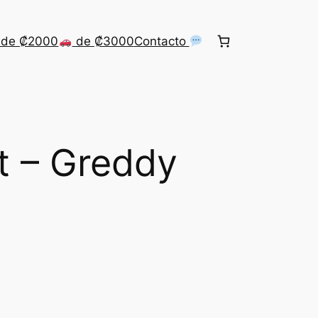
de ₡2000
de ₡3000
Contacto
et – Greddy