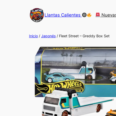
Saltar
al
Llantas Calientes
Nueva
contenido
Inicio
/
Japonés
/ Fleet Street – Greddy Box Set