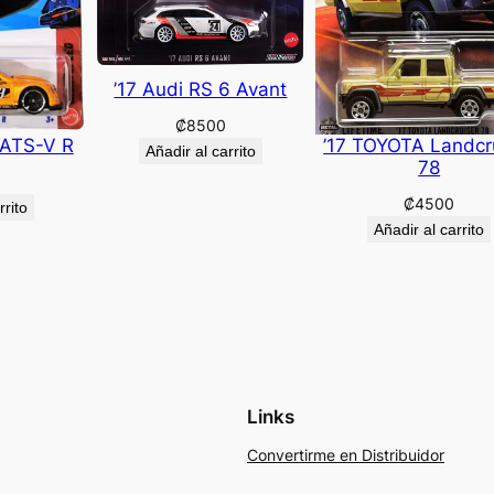
’17 Audi RS 6 Avant
₡
8500
 ATS-V R
’17 TOYOTA Landcr
Añadir al carrito
78
₡
4500
rrito
Añadir al carrito
Links
Convertirme en Distribuidor