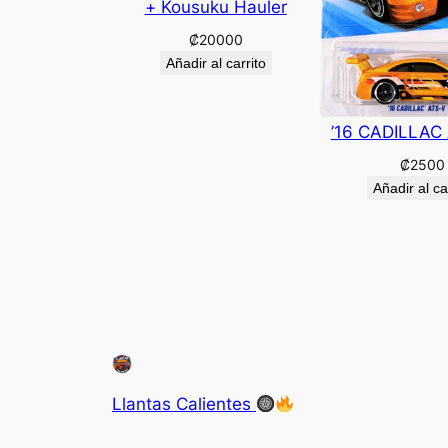
+ Kousuku Hauler
₡
20000
Añadir al carrito
’16 CADILLAC
₡
2500
Añadir al ca
Llantas Calientes