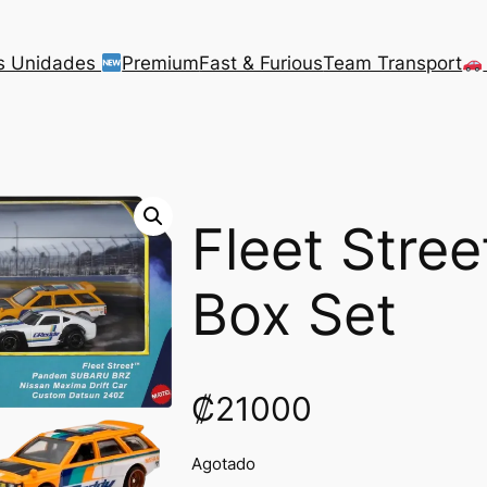
s Unidades
Premium
Fast & Furious
Team Transport
Fleet Stre
Box Set
₡
21000
Agotado