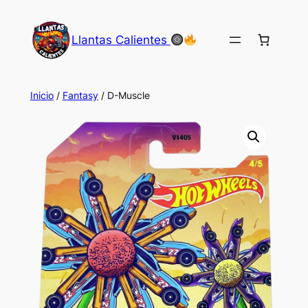
Saltar
al
Llantas Calientes
contenido
Inicio
/
Fantasy
/ D-Muscle