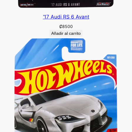
’17 Audi RS 6 Avant
₡
8500
Añadir al carrito