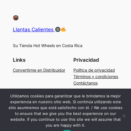
Llantas Calientes
Su Tienda Hot Wheels en Costa Rica
Links
Privacidad
Convertirme en Distribuidor
Política de privacidad
Términos y condiciones
Contáctanos
Social
Utilizamos cookies para garantizar que le brindamos la mejor
experiencia en nuestro sitio web. Si continúa utilizando este
Facebook
sitio asumiremos que está satisfecho con él. / We use cookies
Instagram
to ensure that we give you the best experience on our
TikTok
website. If you continue to use this site we will assume that
you are happy with it.