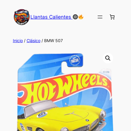
Saltar
al
Llantas Calientes
contenido
Inicio
/
Clásico
/ BMW 507