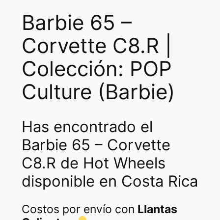
c
e
Barbie 65 –
e
i
Corvette C8.R |
w
s
a
:
Colección: POP
s
₡
Culture (Barbie)
:
3
₡
2
Has encontrado el
6
5
Barbie 65 – Corvette
5
0
C8.R de Hot Wheels
0
.
disponible en Costa Rica
0
.
Costos por envío con
Llantas