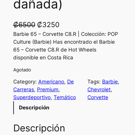
dañada)
O
C
₡
6500
₡
3250
r
u
Barbie 65 – Corvette C8.R | Colección: POP
Culture (Barbie) Has encontrado el Barbie
i
r
65 – Corvette C8.R de Hot Wheels
g
r
disponible en Costa Rica
i
e
Agotado
n
n
Category:
Americano
, 
De
Tags:
Barbie
, 
a
t
Carreras
, 
Premium
, 
Chevrolet
, 
l
p
Superdeportivo
, 
Temático
Corvette
p
r
Descripción
r
i
Descripción
i
c