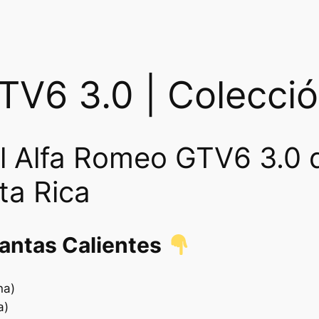
a
n
t
i
d
V6 3.0 | Colecció
a
d
l Alfa Romeo GTV6 3.0 
ta Rica
lantas Calientes
na)
a)