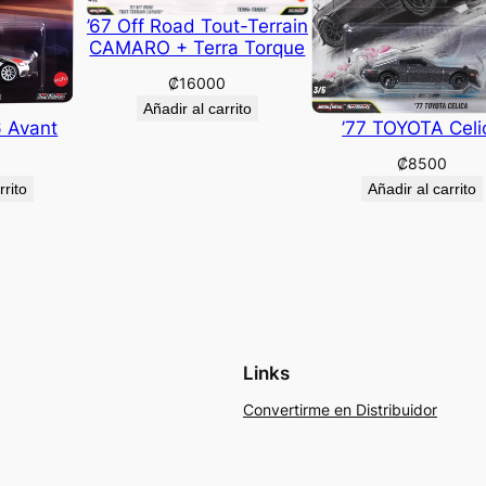
’67 Off Road Tout-Terrain
CAMARO + Terra Torque
₡
16000
Añadir al carrito
6 Avant
’77 TOYOTA Celi
₡
8500
rrito
Añadir al carrito
Links
Convertirme en Distribuidor