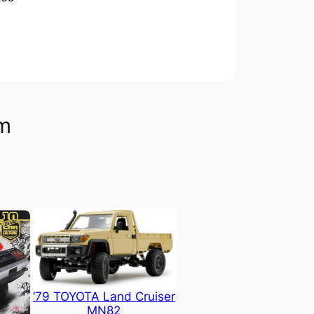
om
’79 TOYOTA Land Cruiser
MN82