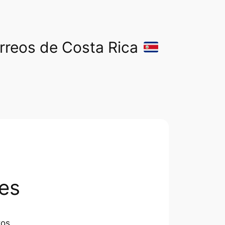
orreos de Costa Rica
es
tos