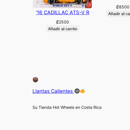
₡
8500
’16 CADILLAC ATS-V R
Añadir al ca
₡
2500
Añadir al carrito
Llantas Calientes
Su Tienda Hot Wheels en Costa Rica