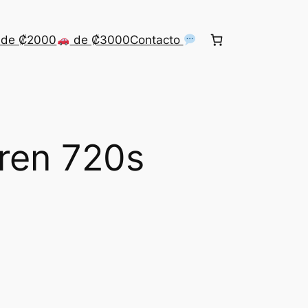
de ₡2000
de ₡3000
Contacto
ren 720s