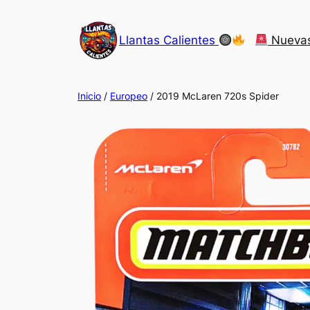
Saltar
al
Llantas Calientes
Nueva
contenido
Inicio
/
Europeo
/ 2019 McLaren 720s Spider