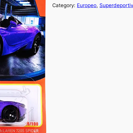
Category:
Europeo
, 
Superdeporti