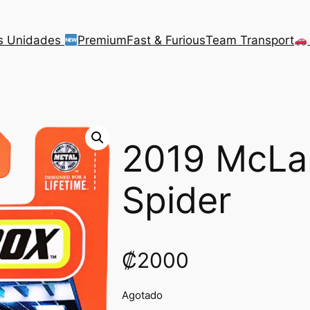
s Unidades
Premium
Fast & Furious
Team Transport
2019 McLa
Spider
₡
2000
Agotado