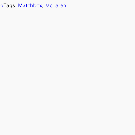
vo
Tags:
Matchbox
, 
McLaren