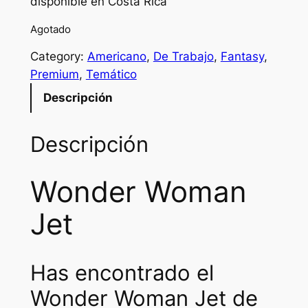
disponible en Costa Rica
g
r
Agotado
i
e
Category:
Americano
, 
De Trabajo
, 
Fantasy
, 
n
n
Premium
, 
Temático
a
t
Descripción
l
p
p
r
Descripción
r
i
Wonder Woman
i
c
c
e
Jet
e
i
w
s
Has encontrado el
a
:
Wonder Woman Jet de
s
₡