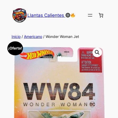
Saltar
al
Llantas Calientes
contenido
Inicio
/
Americano
/ Wonder Woman Jet
¡Oferta!