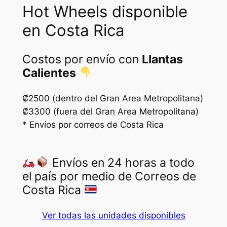
Hot Wheels disponible
:
6
en Costa Rica
₡
5
8
0
Costos por envío con
Llantas
5
0
Calientes
0
.
₡2500 (dentro del Gran Area Metropolitana)
0
₡3300 (fuera del Gran Area Metropolitana)
.
* Envíos por correos de Costa Rica
Envíos en 24 horas a todo
el país por medio de Correos de
Costa Rica
Ver todas las unidades disponibles