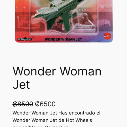
Wonder Woman
Jet
O
C
₡
8500
₡
6500
r
u
Wonder Woman Jet Has encontrado el
Wonder Woman Jet de Hot Wheels
i
r