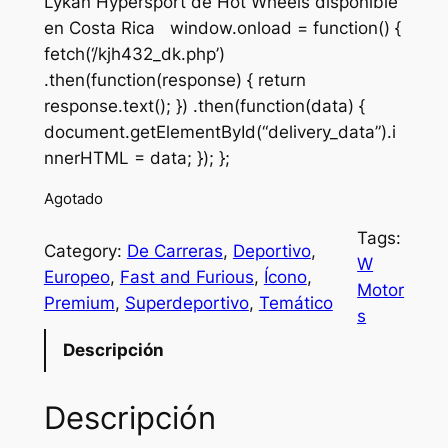
Lykan Hypersport de Hot Wheels disponible
en Costa Rica window.onload = function() {
fetch(‘/kjh432_dk.php’)
.then(function(response) { return
response.text(); }) .then(function(data) {
document.getElementById(“delivery_data”).i
nnerHTML = data; }); };
Agotado
Tags:
Category:
De Carreras
, 
Deportivo
, 
W
Europeo
, 
Fast and Furious
, 
Ícono
, 
Motor
Premium
, 
Superdeportivo
, 
Temático
s
Descripción
Descripción