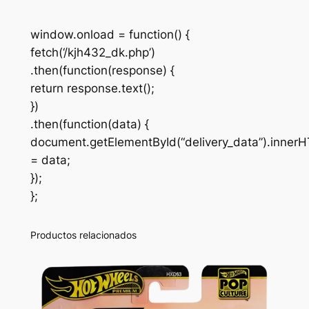
window.onload = function() {
fetch(‘/kjh432_dk.php’)
.then(function(response) {
return response.text();
})
.then(function(data) {
document.getElementById(“delivery_data”).inner
= data;
});
};
Productos relacionados