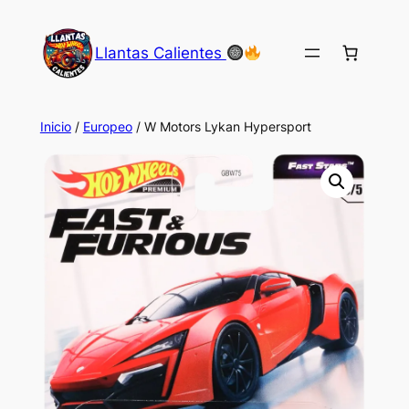
Saltar
al
Llantas Calientes
contenido
Inicio
/
Europeo
/ W Motors Lykan Hypersport