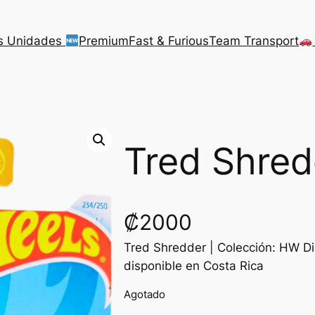
s Unidades
Premium
Fast & Furious
Team Transport
Tred Shred
₡
2000
Tred Shredder | Colección: HW Di
disponible en Costa Rica
Agotado