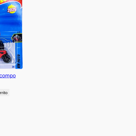
ocompo
rrito