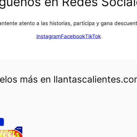
íguenos en Redes Social
ntente atento a las historias, participa y gana descuen
Instagram
Facebook
TikTok
los más en llantascalientes.c