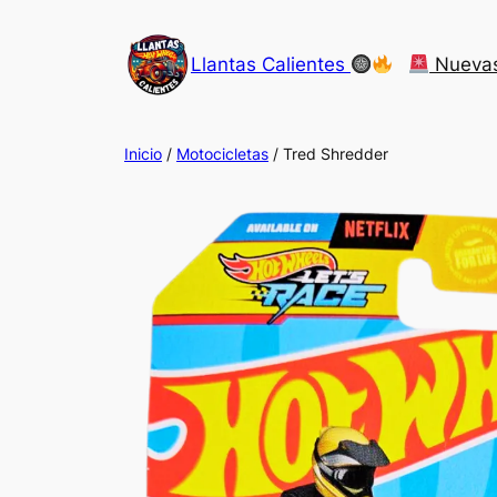
Saltar
al
Llantas Calientes
Nueva
contenido
Inicio
/
Motocicletas
/ Tred Shredder