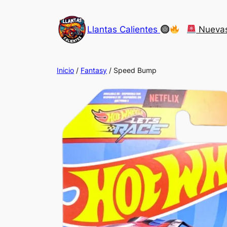
Saltar
al
Llantas Calientes
Nueva
contenido
Inicio
/
Fantasy
/ Speed Bump