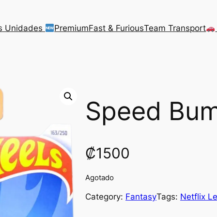
s Unidades
Premium
Fast & Furious
Team Transport
Speed Bu
₡
1500
Agotado
Category:
Fantasy
Tags:
Netflix L