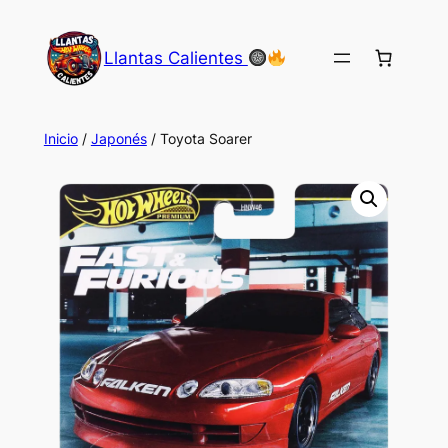
Saltar
al
Llantas Calientes
contenido
Inicio
/
Japonés
/ Toyota Soarer