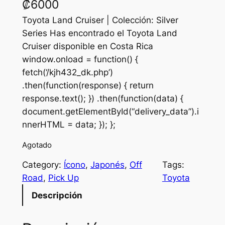
₡
6000
Toyota Land Cruiser | Colección: Silver
Series Has encontrado el Toyota Land
Cruiser disponible en Costa Rica
window.onload = function() {
fetch(‘/kjh432_dk.php’)
.then(function(response) { return
response.text(); }) .then(function(data) {
document.getElementById(“delivery_data”).i
nnerHTML = data; }); };
Agotado
Category:
Ícono
, 
Japonés
, 
Off
Tags:
Road
, 
Pick Up
Toyota
Descripción