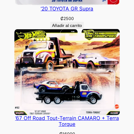
’20 TOYOTA GR Supra
₡
2500
Añadir al carrito
’67 Off Road Tout-Terrain CAMARO + Terra
Torque
₡
16000