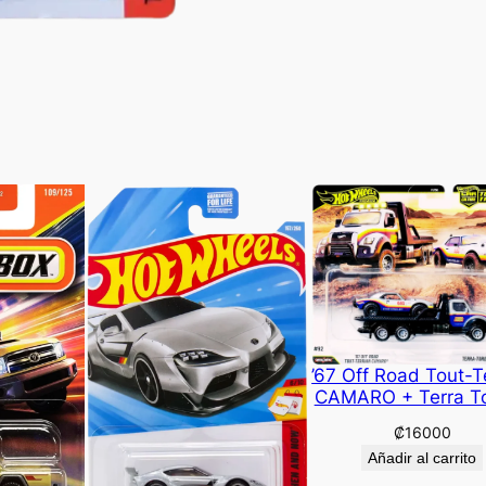
’67 Off Road Tout-T
CAMARO + Terra T
₡
16000
Añadir al carrito