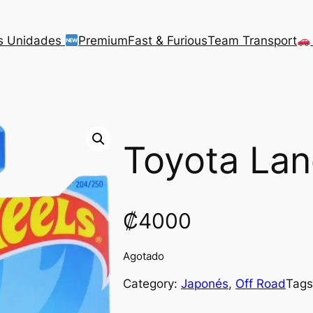
s Unidades
Premium
Fast & Furious
Team Transport
Toyota Lan
₡
4000
Agotado
Category:
Japonés
, 
Off Road
Tag