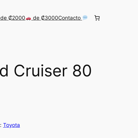
de ₡2000
de ₡3000
Contacto
d Cruiser 80
s:
Toyota