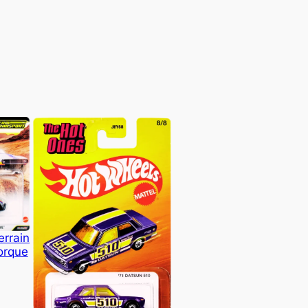
errain
orque