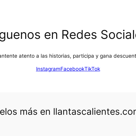
íguenos en Redes Social
ntente atento a las historias, participa y gana descuen
Instagram
Facebook
TikTok
los más en llantascalientes.c