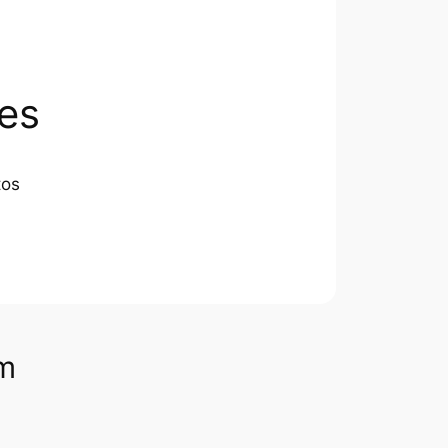
es
tos
om