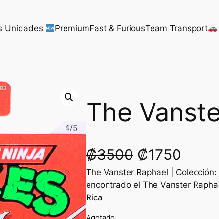
s Unidades
Premium
Fast & Furious
Team Transport
The Vanste
O
C
₡
3500
₡
1750
The Vanster Raphael | Colección:
r
u
encontrado el The Vanster Rapha
i
r
Rica
Agotado