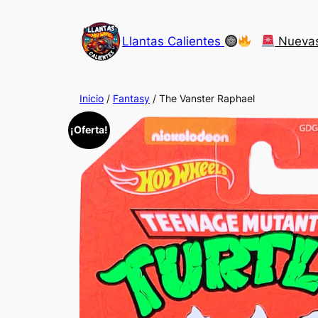
Saltar
al
Llantas Calientes
Nueva
contenido
Inicio
/
Fantasy
/ The Vanster Raphael
¡Oferta!