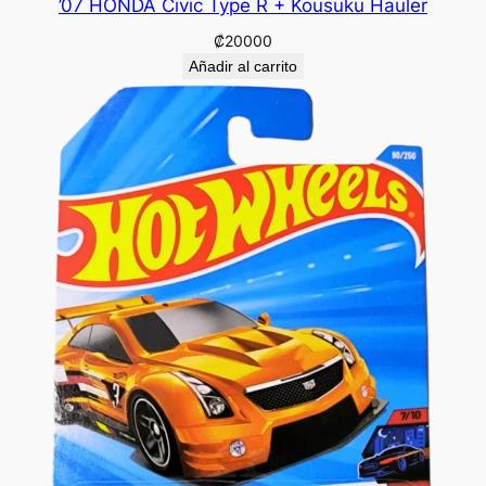
’07 HONDA Civic Type R + Kousuku Hauler
₡
20000
Añadir al carrito