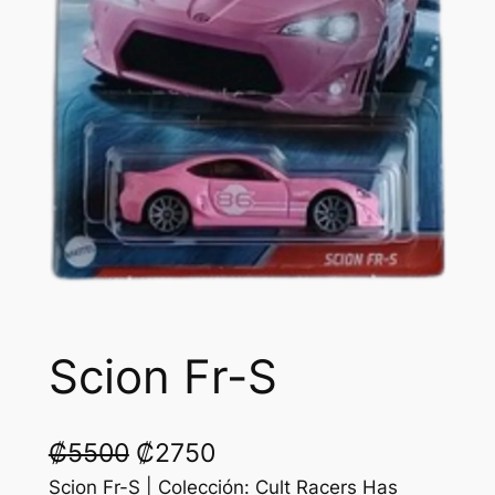
Scion Fr-S
O
C
₡
5500
₡
2750
r
u
Scion Fr-S | Colección: Cult Racers Has