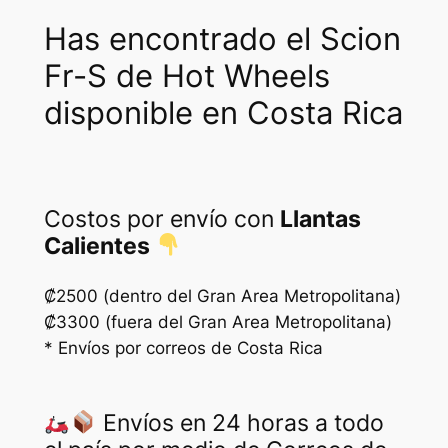
a
:
Has encontrado el Scion
s
₡
Fr-S de Hot Wheels
:
2
disponible en Costa Rica
₡
7
5
5
5
0
0
.
Costos por envío con
Llantas
Calientes
0
.
₡2500 (dentro del Gran Area Metropolitana)
₡3300 (fuera del Gran Area Metropolitana)
* Envíos por correos de Costa Rica
Envíos en 24 horas a todo