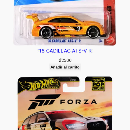
’16 CADILLAC ATS-V R
₡
2500
Añadir al carrito