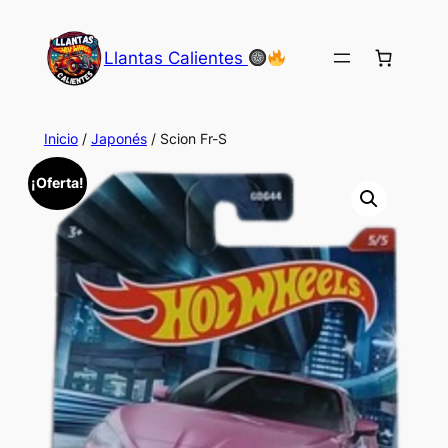
Saltar
al
Llantas Calientes
contenido
Inicio
/
Japonés
/ Scion Fr-S
¡Oferta!