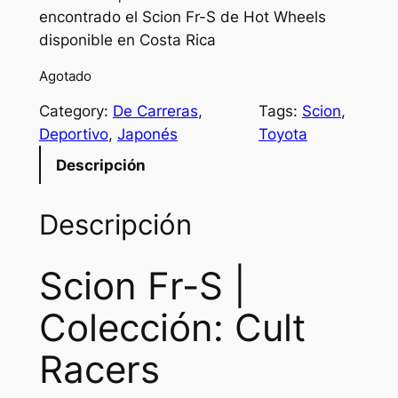
encontrado el Scion Fr-S de Hot Wheels
i
r
disponible en Costa Rica
g
r
Agotado
i
e
Category:
De Carreras
, 
Tags:
Scion
, 
n
n
Deportivo
, 
Japonés
Toyota
a
t
Descripción
l
p
p
r
Descripción
r
i
Scion Fr-S |
i
c
c
e
Colección:
Cult
e
i
Racers
w
s