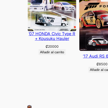
’07 HONDA Civic Type R
+ Kousuku Hauler
₡
20000
Añadir al carrito
’17 Audi RS 
₡
8500
Añadir al ca