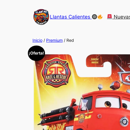
Saltar
al
Llantas Calientes
Nueva
contenido
Inicio
/
Premium
/ Red
¡Oferta!