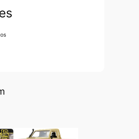
es
tos
om