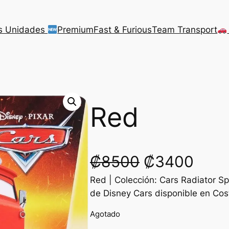
s Unidades
Premium
Fast & Furious
Team Transport
Red
O
C
₡
8500
₡
3400
Red | Colección: Cars Radiator 
r
u
de Disney Cars disponible en Co
i
r
Agotado