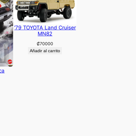
’79 TOYOTA Land Cruiser
MN82
₡
70000
Añadir al carrito
ca