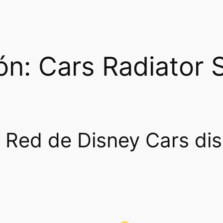
w
s
a
:
s
₡
ón: Cars Radiator 
:
3
₡
4
8
0
5
0
 Red de Disney Cars dis
0
.
0
.