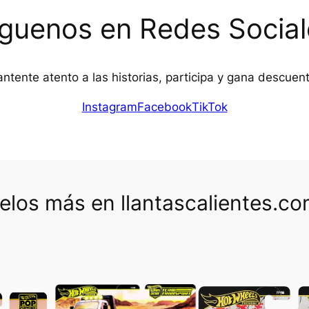
íguenos en Redes Social
ntente atento a las historias, participa y gana descuen
Instagram
Facebook
TikTok
los más en llantascalientes.c