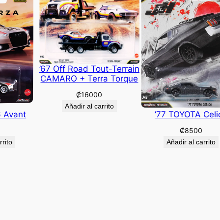
’67 Off Road Tout-Terrain
CAMARO + Terra Torque
₡
16000
Añadir al carrito
6 Avant
’77 TOYOTA Celi
₡
8500
rrito
Añadir al carrito