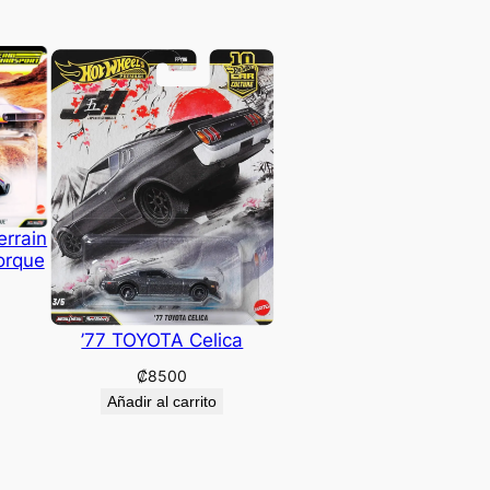
errain
orque
’77 TOYOTA Celica
₡
8500
Añadir al carrito