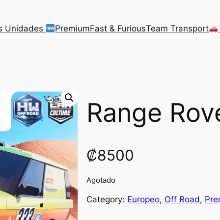
s Unidades
Premium
Fast & Furious
Team Transport
Range Rove
₡
8500
Agotado
Category:
Europeo
, 
Off Road
, 
Pre