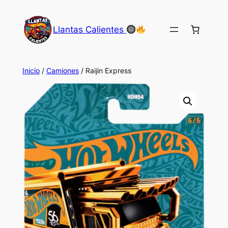
Saltar
al
Llantas Calientes
contenido
Inicio
/
Camiones
/ Raijin Express