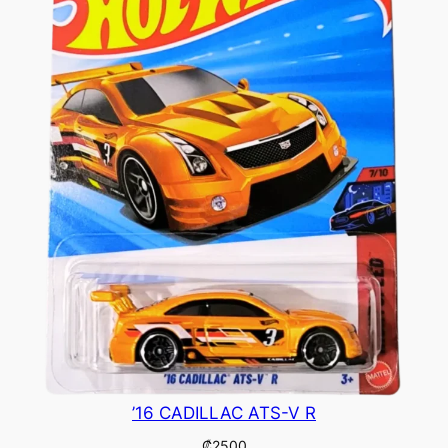
’16 CADILLAC ATS-V R
₡
2500