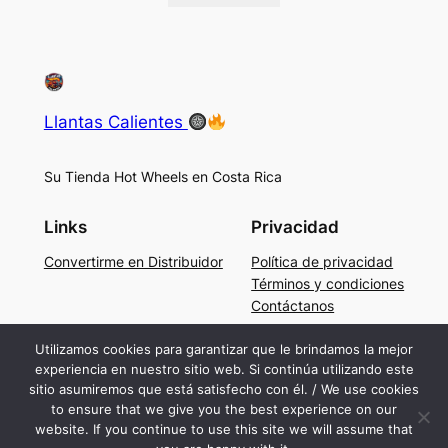
Llantas Calientes
Su Tienda Hot Wheels en Costa Rica
Links
Privacidad
Convertirme en Distribuidor
Política de privacidad
Términos y condiciones
Contáctanos
Social
Utilizamos cookies para garantizar que le brindamos la mejor
experiencia en nuestro sitio web. Si continúa utilizando este
Facebook
sitio asumiremos que está satisfecho con él. / We use cookies
Instagram
to ensure that we give you the best experience on our
TikTok
website. If you continue to use this site we will assume that