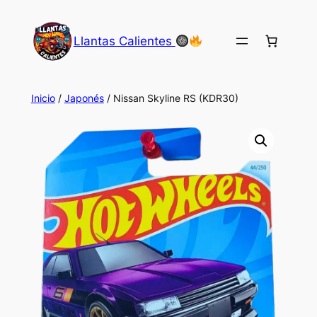
Saltar
al
Llantas Calientes
contenido
Inicio
/
Japonés
/ Nissan Skyline RS (KDR30)