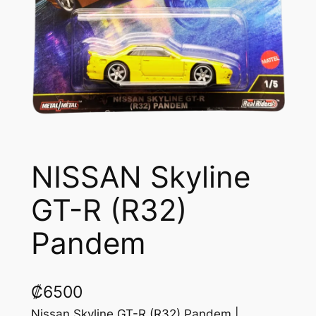
NISSAN Skyline
GT-R (R32)
Pandem
₡
6500
Nissan Skyline GT-R (R32) Pandem |