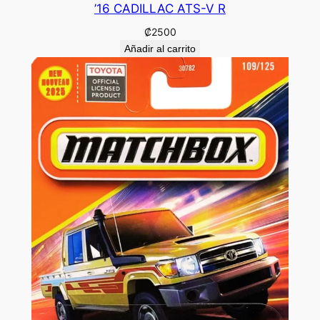
’16 CADILLAC ATS-V R
₡
2500
Añadir al carrito