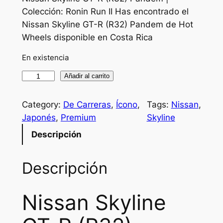
Colección: Ronin Run II Has encontrado el
Nissan Skyline GT-R (R32) Pandem de Hot
Wheels disponible en Costa Rica
En existencia
N
Añadir al carrito
I
S
Category:
De Carreras
, 
Ícono
, 
Tags:
Nissan
, 
S
Japonés
, 
Premium
Skyline
A
Descripción
N
S
Descripción
k
y
l
Nissan Skyline
i
n