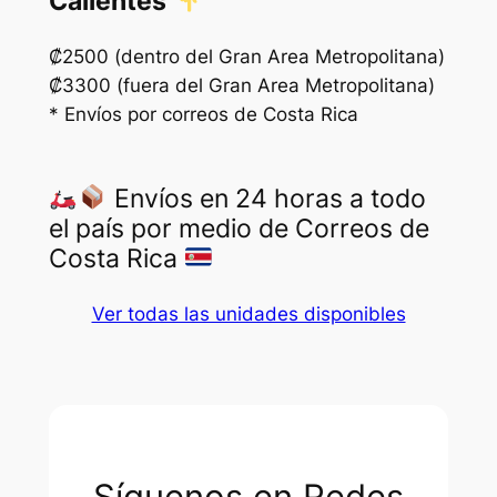
Calientes
a
n
₡2500 (dentro del Gran Area Metropolitana)
t
₡3300 (fuera del Gran Area Metropolitana)
i
* Envíos por correos de Costa Rica
d
a
d
Envíos en 24 horas a todo
el país por medio de Correos de
Costa Rica
Ver todas las unidades disponibles
Síguenos en Redes