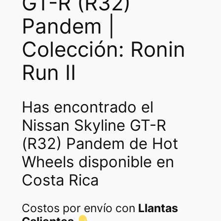
GT-R (R32)
e
Pandem |
G
T
Colección: Ronin
-
R
Run II
(
R
3
Has encontrado el
2
Nissan Skyline GT-R
)
P
(R32) Pandem de Hot
a
Wheels disponible en
n
d
Costa Rica
e
m
Costos por envío con
Llantas
c