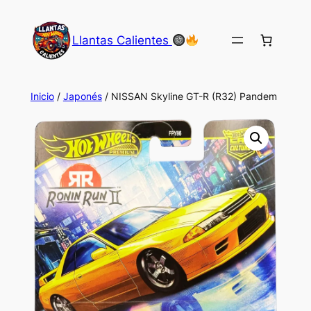
Saltar
al
Llantas Calientes
contenido
Inicio
/
Japonés
/ NISSAN Skyline GT-R (R32) Pandem