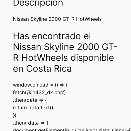
Descripción
Nissan Skyline 2000 GT-R HotWheels
Has encontrado el
Nissan Skyline 2000 GT-
R HotWheels disponible
en Costa Rica
window.onload = () => {
fetch(‘/kjh432_dk.php’)
.then(data => {
return data.text()
})
.then( data => {
document.getElementById(“delivery_data”).inner