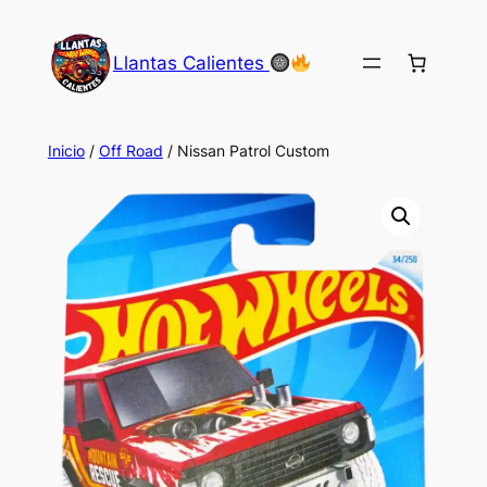
Saltar
al
Llantas Calientes
contenido
Inicio
/
Off Road
/ Nissan Patrol Custom