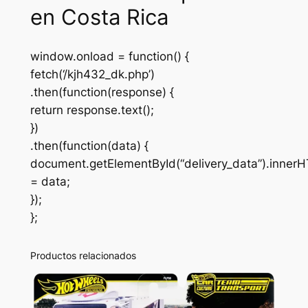
en Costa Rica
window.onload = function() {
fetch(‘/kjh432_dk.php’)
.then(function(response) {
return response.text();
})
.then(function(data) {
document.getElementById(“delivery_data”).inner
= data;
});
};
Productos relacionados